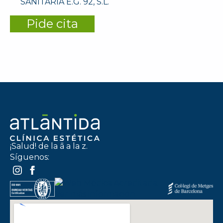
SANITARIA E.G. 92, S.L.
Pide cita
¡Salud! de la ā a la z.
Síguenos: