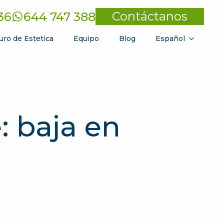
Contáctanos
36
644 747 388
uro de Estetica
Equipo
Blog
Español
: baja en