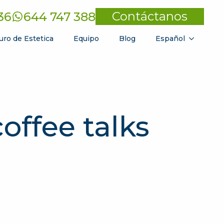
Contáctanos
36
644 747 388
uro de Estetica
Equipo
Blog
Español
coffee talks