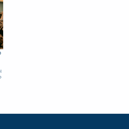
o
l
o