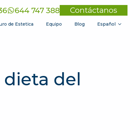
Contáctanos
36
644 747 388
uro de Estetica
Equipo
Blog
Español
 dieta del