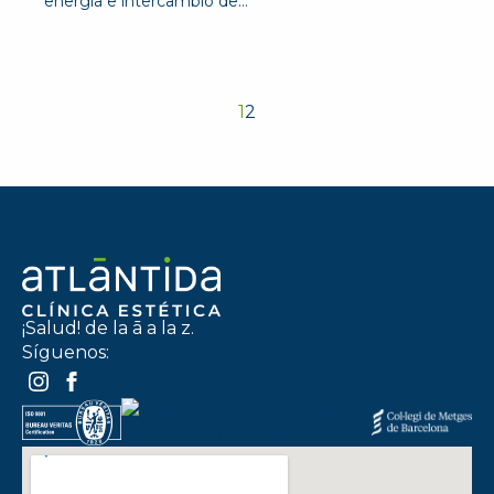
energía e intercambio de…
1
2
¡Salud! de la ā a la z.
Síguenos: