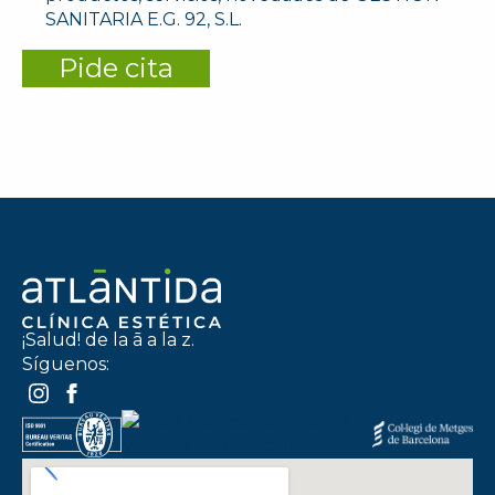
SANITARIA E.G. 92, S.L.
Pide cita
¡Salud! de la ā a la z.
Síguenos: