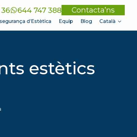
Contacta’ns
 36
644 747 388
segurança d’Estètica
Equip
Blog
Català
ts estètics
a