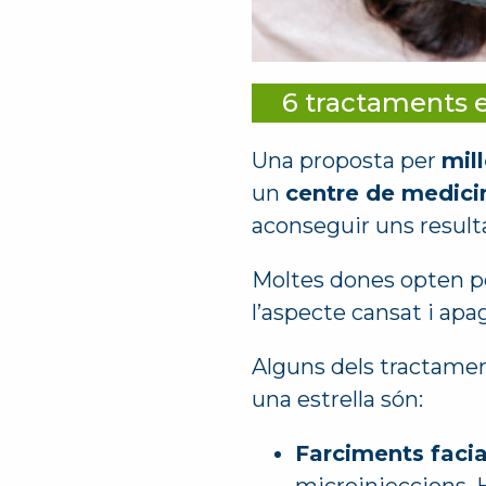
6 tractaments e
Una proposta per
mill
un
centre de medici
aconseguir uns resulta
Moltes dones opten per
l’aspecte cansat i apag
Alguns dels tractaments
una estrella són:
Farciments facia