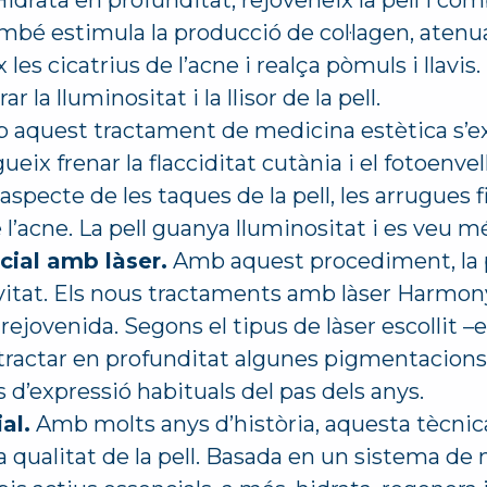
idrata en profunditat, rejoveneix la pell i co
mbé estimula la producció de col·lagen, atenu
x les cicatrius de l’acne i realça pòmuls i llavi
r la lluminositat i la llisor de la pell.
aquest tractament de medicina estètica s’exf
gueix frenar la flacciditat cutània i el fotoenve
’aspecte de les taques de la pell, les arrugues fi
l’acne. La pell guanya lluminositat i es veu m
ial amb làser.
Amb aquest procediment, la 
avitat. Els nous tractaments amb làser Harmo
a i rejovenida. Segons el tipus de làser escollit 
 tractar en profunditat algunes pigmentacions i 
es d’expressió habituals del pas dels anys.
al.
Amb molts anys d’història, aquesta tècnica
 la qualitat de la pell. Basada en un sistema d