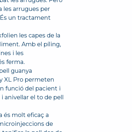
mbat les arrugues. Però
a les arrugues per
s. És un tractament
olien les capes de la
lliment. Amb el píling,
nes i les
és ferma.
pell guanya
ny XL Pro permeten
–en funció del pacient i
anivellar el to de pell
 és molt eficaç a
e microinjeccions de