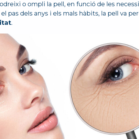
nodreixi o ompli la pell, en funció de les necessi
l pas dels anys i els mals hàbits, la pell va p
itat
.