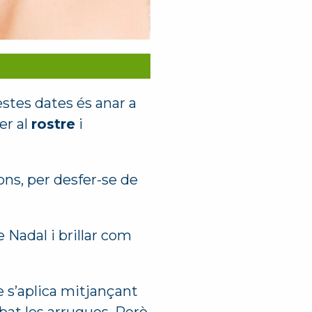
estes dates és anar a
er al
rostre
i
ons, per desfer-se de
e Nadal i brillar com
ue s’aplica mitjançant