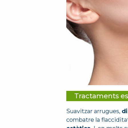
Tractaments est
Suavitzar arrugues,
di
combatre la flacciditat