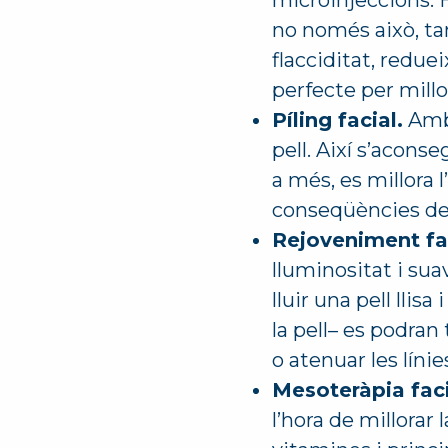
microinjeccions. H
no només això, ta
flacciditat, reduei
perfecte per millora
Píling facial.
Amb 
pell. Així s’aconse
a més, es millora l
conseqüències de 
Rejoveniment fac
lluminositat i su
lluir una pell llis
la pell– es podran
o atenuar les líni
Mesoteràpia faci
l’hora de millorar