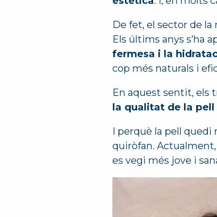
estètica
. I, en molts 
De fet, el sector de l
Els últims anys s’ha a
fermesa i la hidratac
cop més naturals i efi
En aquest sentit, els 
la qualitat de la pell
I perquè la pell quedi 
quiròfan. Actualment, 
es vegi més jove i san