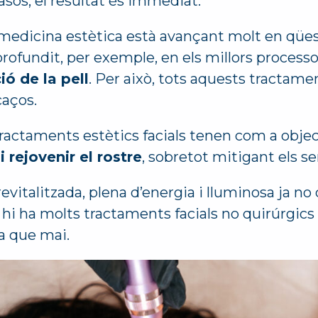
casos, el resultat és immediat.
a medicina estètica està avançant molt en qües
profundit, per exemple, en els millors process
ió de la pell
. Per això, tots aquests tractame
caços.
tractaments estètics facials tenen com a objec
 i rejovenir el rostre
, sobretot mitigant els se
revitalitzada, plena d’energia i lluminosa ja no 
hi ha molts tractaments facials no quirúrgics 
a que mai.