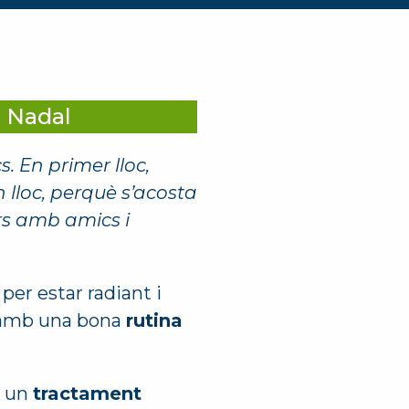
e Nadal
. En primer lloc,
n lloc, perquè s’acosta
ars amb amics i
per estar radiant i
sa, amb una bona
rutina
e un
tractament