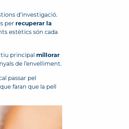
tions d’investigació.
os per
recuperar la
nts estètics són cada
tiu principal
millorar
nyals de l’envelliment.
cal passar pel
que faran que la pell