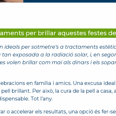
ctaments per brillar aquestes festes d
n ideals per sotmetre’s a tractaments estètics
 tan exposada a la radiació solar, i, en sego
es volen brillar com mai als dinars i els sop
lebracions en família i amics. Una excusa ideal 
a pell brillant. Per això, la cura de la pell a ca
ispensable. Tot l’any.
rar o accelerar els resultats, una opció és fer-s