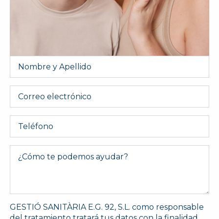
Nombre
y
Apellido
*
Email
Telefono
Message
*
GESTIÓ SANITÀRIA E.G. 92, S.L. como responsable
del tratamiento tratará tus datos con la finalidad