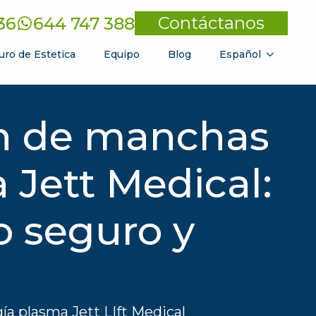
Contáctanos
36
644 747 388
uro de Estetica
Equipo
Blog
Español
n de manchas
 Jett Medical:
o seguro y
ía plasma Jett LIft Medical