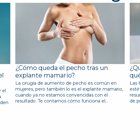
¿Cómo queda el pecho tras un
¿Qu
el
explante mamario?
qué
La cirugía de aumento de pecho es común en
Las 
mujeres, pero también lo es el explante mamario,
esté
 el
cuando ya no estamos convencidas con el
resu
a
resultado. Te contamos cómo funciona el…
de p
eden