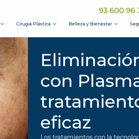
93 600 96 
Cirugia Plástica
Belleza y Bienestar
Seg
Eliminació
con Plasma
tratamient
eficaz
Los tratamientos con la tecnolog