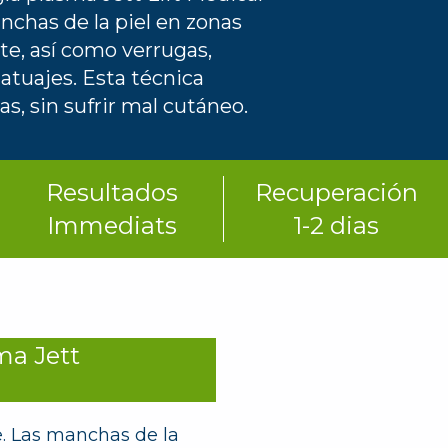
nchas de la piel en zonas
te, así como verrugas,
atuajes. Esta técnica
as, sin sufrir mal cutáneo.
Resultados
Recuperación
Immediats
1-2 dias
ma Jett
e. Las manchas de la