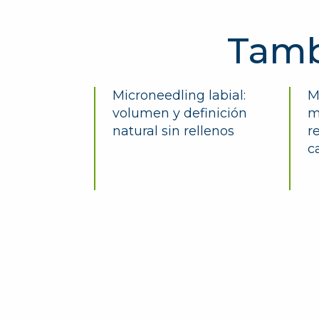
Tamb
Microneedling labial:
M
volumen y definición
m
natural sin rellenos
r
c