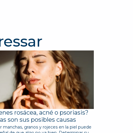
ressar
enes rosácea, acné o psoriasis?
as son sus posibles causas
r manchas, granos y rojeces en la piel puede
señal de que algo no va bien. Determinar su