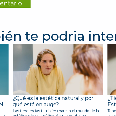
én te podria inte
¿Qué es la estética natural y por
¿Ti
el
qué está en auge?
Est
Las tendencias también marcan el mundo de la
Tene
estética y la cosmética. Actualmente, ha
ser 