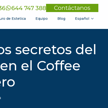
Contáctanos
36
644 747 388
uro de Estetica
Equipo
Blog
Español
s secretos del
 en el Coffee
ero
a