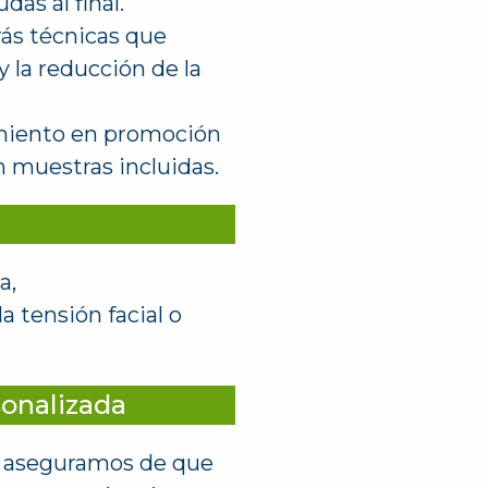
das al final.
ás técnicas que
 y la reducción de la
amiento en promoción
n muestras incluidas.
a,
a tensión facial o
sonalizada
s aseguramos de que