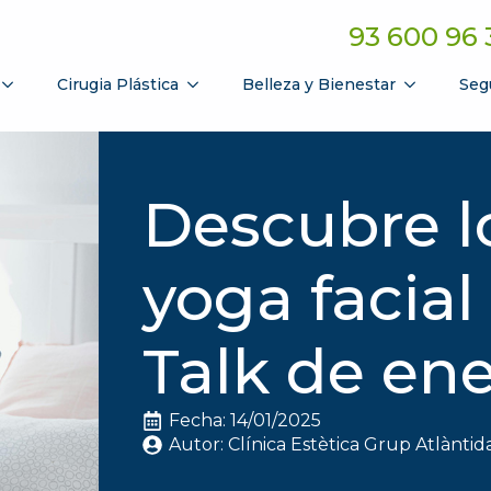
93 600 96 
Cirugia Plástica
Belleza y Bienestar
Seg
Descubre lo
yoga facial
Talk de en
Fecha: 
14/01/2025
Autor: 
Clínica Estètica Grup Atlàntid