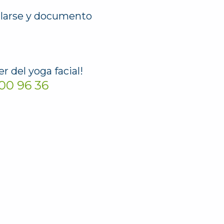
llarse y documento
r del yoga facial!
00 96 36