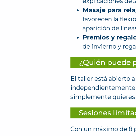
explicaciones deta
Masaje para relaj
favorecen la flexib
aparición de línea
Premios y regal
de invierno y reg
¿Quién puede pa
El taller está abierto
independientemente de 
simplemente quieres ap
Sesiones limita
Con un máximo de 8 p