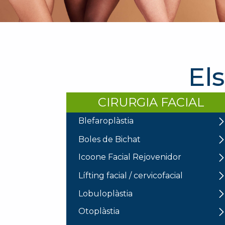
El
CIRURGIA FACIAL
Blefaroplàstia
Boles de Bichat
Icoone Facial Rejovenidor
Lífting facial / cervicofacial
Lobuloplàstia
Otoplàstia