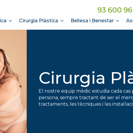
93 600 96
ica
Cirurgia Plàstica
Bellesa i Benestar
As
Cirurgia Pl
El nostre equip mèdic estudia cada cas 
persona, sempre tractant de ser el menys
tractaments, les tècniques i les instal·l