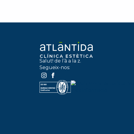
Salut! de l’ā a la z.
Segueix-nos: