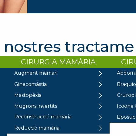
s nostres tractame
CIRURGIA MAMÀRIA
CIR
Augment mamari
Abdomin
Ginecomàstia
Braquiop
Mastopèxia
Cruropl
Mugrons invertits
Icoone C
Reconstrucció mamària
Liposuc
Reducció mamària