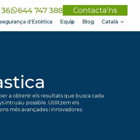
Contacta’ns
 36
644 747 388
segurança d’Estètica
Equip
Blog
Català
àstica
per a obtenir els resultats que busca cada
 intrusiu possible. Utilitzem els
acions més avançades i innovadores.