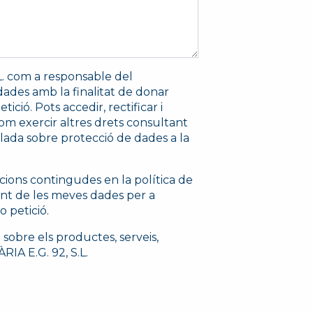
. com a responsable del
dades amb la finalitat de donar
tició. Pots accedir, rectificar i
com exercir altres drets consultant
allada sobre protecció de dades a la
icions contingudes en la política de
ent de les meves dades per a
 petició.
sobre els productes, serveis,
IA E.G. 92, S.L.