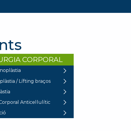
nts
URGIA CORPORAL
oplàstia
làstia / Lífting braços
àstia
orporal Anticel·lulític
ció