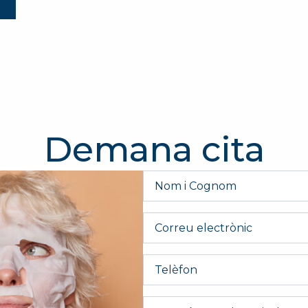
Demana cita
Nom
i
Cognom
*
Email
Telèfon
Message