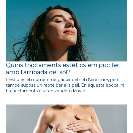
Quins tractaments estètics em puc fer
amb l’arribada del sol?
L’estiu és el moment de gaudir del sol i l’aire lliure, però
també suposa un repte per a la pell. En aquesta època, hi
ha tractaments que ens poden danyar…