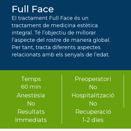
Full Face
El tractament Full Face és un
tractament de medicina estètica
integral. Té l’objectiu de millorar
l’aspecte del rostre de manera global.
Per tant, tracta diferents aspectes
relacionats amb els senyals de l’edat.
Temps
Preoperatori
60 min
No
Anestèsia
Hospitalització
No
No
Resultats
Recuperació
Immediats
1-2 dies