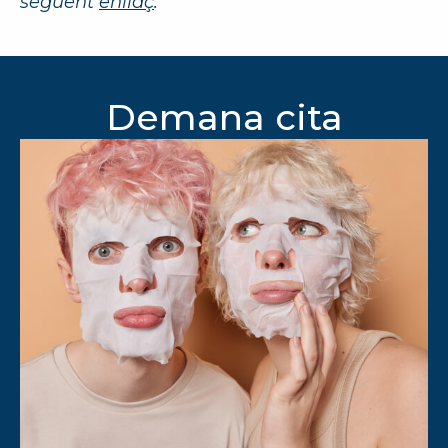
següent
enllaç
.
Demana cita