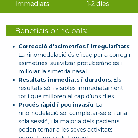
Immediats
1-2 dies
Beneficis principals:
Correcció d’asimetries i irregularitats
:
La rinomodelació és eficaç per a corregir
asimetries, suavitzar protuberàncies i
millorar la simetria nasal.
Resultats immediats i duradors
: Els
resultats són visibles immediatament,
tot i que milloren al cap d’uns dies.
Procés ràpid i poc invasiu
: La
rinomodelació sol completar-se en una
sola sessió, i la majoria dels pacients
poden tornar a les seves activitats
normals immediatament.