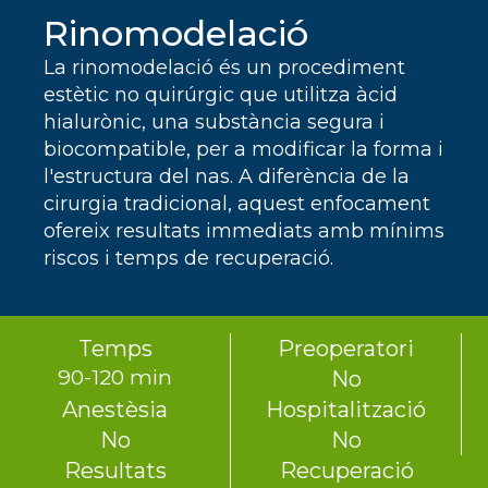
Rinomodelació
La rinomodelació és un procediment
estètic no quirúrgic que utilitza àcid
hialurònic, una substància segura i
biocompatible, per a modificar la forma i
l'estructura del nas. A diferència de la
cirurgia tradicional, aquest enfocament
ofereix resultats immediats amb mínims
riscos i temps de recuperació.
Temps
Preoperatori
90-120 min
No
Anestèsia
Hospitalització
No
No
Resultats
Recuperació