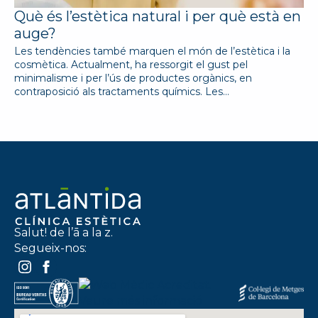
Què és l’estètica natural i per què està en
auge?
Les tendències també marquen el món de l’estètica i la
cosmètica. Actualment, ha ressorgit el gust pel
minimalisme i per l’ús de productes orgànics, en
contraposició als tractaments químics. Les…
Salut! de l’ā a la z.
Segueix-nos: