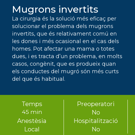
Mugrons invertits
La cirurgia és la solució més eficaç per
solucionar el problema dels mugrons
invertits, que és relativament comú en
les dones i més ocasional en el cas dels
homes. Pot afectar una mama o totes
dues, i es tracta d’un problema, en molts
casos, congènit, que es produeix quan
els conductes del mugró són més curts
del que és habitual.
Temps
Preoperatori
45 min
No
Anestèsia
Hospitalització
Local
No