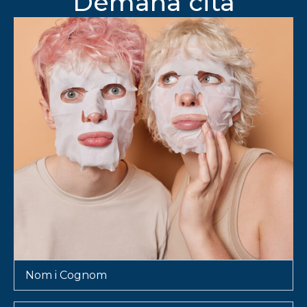
Demana cita
Nom
i
Cognom
*
Email