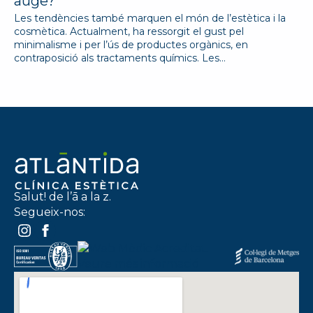
auge?
Les tendències també marquen el món de l’estètica i la
cosmètica. Actualment, ha ressorgit el gust pel
minimalisme i per l’ús de productes orgànics, en
contraposició als tractaments químics. Les…
Salut! de l’ā a la z.
Segueix-nos: