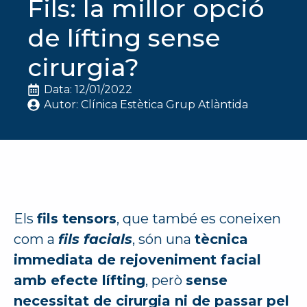
Fils: la millor opció
de lífting sense
cirurgia?
Data: 
12/01/2022
Autor: 
Clínica Estètica Grup Atlàntida
Els
fils tensors
, que també es coneixen
com a
fils facials
, són una
tècnica
immediata de rejoveniment facial
amb efecte lífting
, però
sense
necessitat de cirurgia ni de passar pel