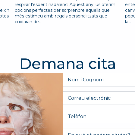
respirar l’esperit nadalenc! Aquest any, us oferim
entè
eixin
opcions perfectes per sorprendre aquells que
canv
totes
més estimeu amb regals personalitzats que
popu
cuidaran de…
la…
Demana cita
Nom
i
Cognom
*
Email
Telèfon
Message
*