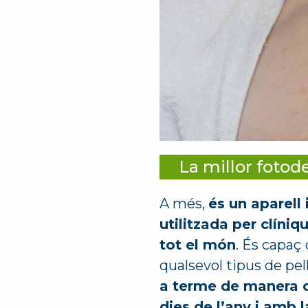
La millor fotode
A més,
és un aparell
utilitzada per clíniq
tot el món
. És capaç
qualsevol tipus de pel
a terme de manera c
dies de l’any i amb