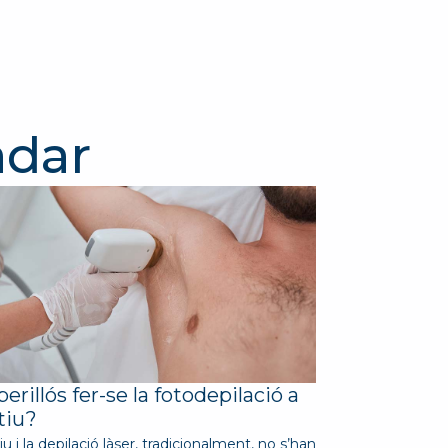
adar
perillós fer-se la fotodepilació a
stiu?
iu i la depilació làser, tradicionalment, no s’han