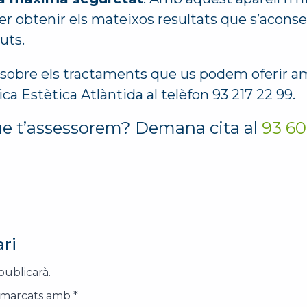
er obtenir els mateixos resultats que s’acon
uts.
sobre els tractaments que us podem oferir am
ca Estètica Atlàntida al telèfon 93 217 22 99.
ue t’assessorem? Demana cita al
93 60
ri
publicarà.
n marcats amb
*