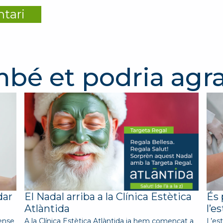
bé et podria agr
dar
El Nadal arriba a la Clínica Estètica
És 
Atlàntida
l’e
ense
A la Clínica Estètica Atlàntida ja hem començat a
L’est