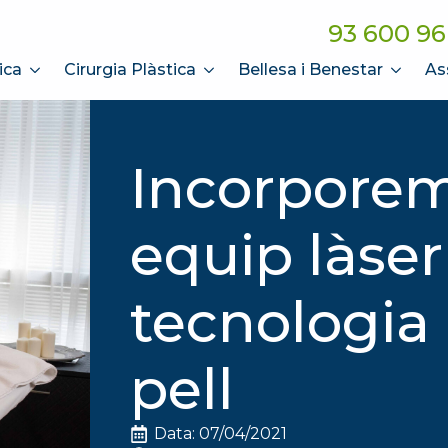
93 600 96
ica
Cirurgia Plàstica
Bellesa i Benestar
As
Incorpore
equip làser
tecnologia 
pell
Data: 
07/04/2021