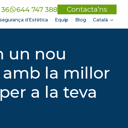
Contacta’ns
 36
644 747 388
segurança d’Estètica
Equip
Blog
Català
m un nou
 amb la millor
per a la teva