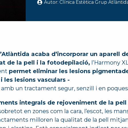
Autor: 
Clínica Estètica Grup Atlàntid
d’Atlàntida acaba d’incorporar un aparell d
 de la pell i la fotodepilació,
l’Harmony XL 
ent
permet eliminar les lesions pigmentade
 les lesions vasculars -
amb un tractament segur, senzill i en poques
ments integrals de rejoveniment de la pell
, sobretot en zones com la cara, l’escot, les mans
ctaments milloren la qualitat de la pell mitja