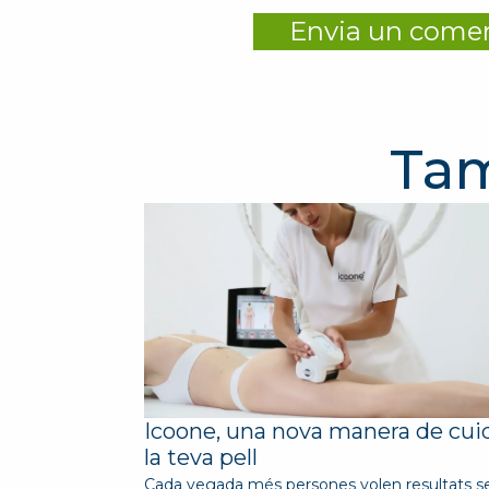
Tam
Icoone, una nova manera de cui
la teva pell
Cada vegada més persones volen resultats s