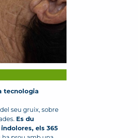
a tecnologia
del seu gruix, sobre
jades.
Es du
ndolores, els 365
hi ha prou amb una