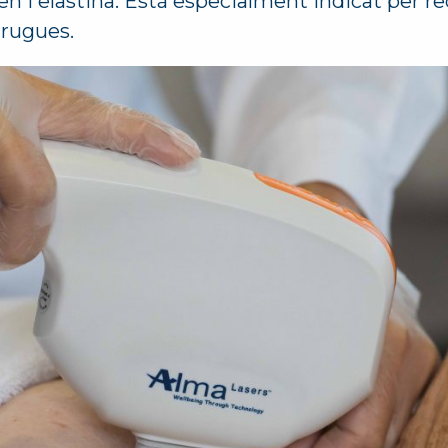
en i elastina. Està especialment indicat per red
arrugues.