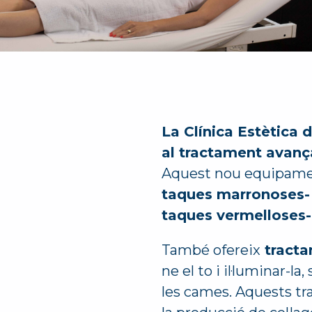
La Clínica Estètica 
al tractament avançat
Aquest nou equipam
taques marronoses- i
taques vermelloses-
També ofereix
tracta
ne el to i il·luminar-la
les cames. Aquests tra