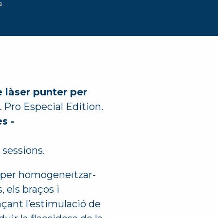
a
e làser punter per
Pro Especial Edition.
s -
 sessions.
per homogeneïtzar-
, els braços i
nçant l’estimulació de