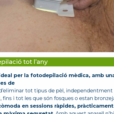
pilació tot l’any
 ideal per la fotodepilació mèdica, amb un
ues de
 d’eliminar tot tipus de pèl, independentment 
l, fins i tot les que són fosques o estan bronze
òmoda en sessions ràpides, pràcticament i
 la màxima seguretat
. Amb aquest aparell n’