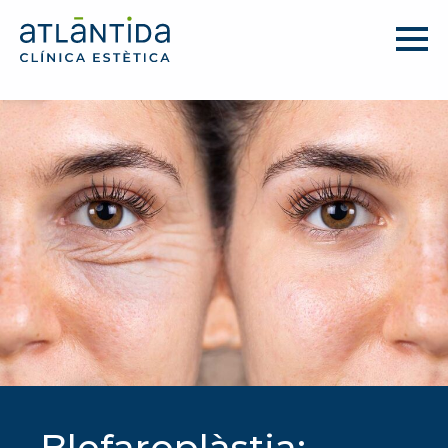
Blefaroplàstia: