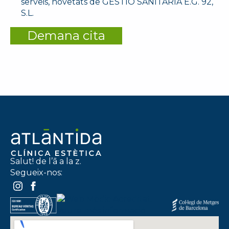
serveis, novetats de GESTIÓ SANITÀRIA E.G. 92,
S.L.
Demana cita
Salut! de l’ā a la z.
Segueix-nos: