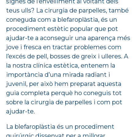
signes de l’envelliment al voltant dels
teus ulls? La cirurgia de parpelles, també
coneguda com a blefaroplàstia, és un
procediment estètic popular que pot
ajudar-te a aconseguir una aparença més
jove i fresca en tractar problemes com
l’excés de pell, bosses de greix i ulleres. A
la nostra clínica estètica, entenem la
importància d’una mirada radiant i
juvenil, per això hem preparat aquesta
guia completa perquè ho coneguis tot
sobre la cirurgia de parpelles i com pot
ajudar-te.
La blefaroplàstia és un procediment
quirúrgic dissenyat per a millorar