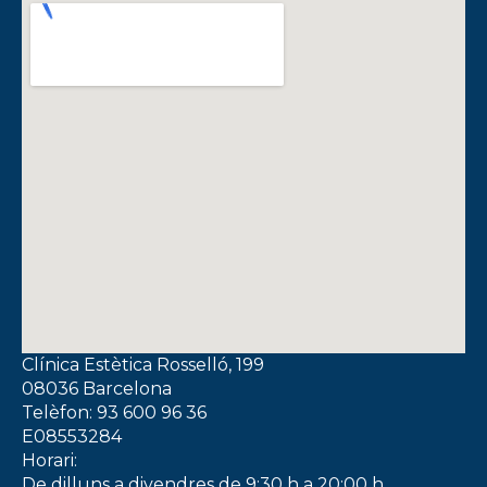
Clínica Estètica Rosselló, 199
08036 Barcelona
Telèfon: 93 600 96 36
E08553284
Horari:
De dilluns a divendres de 9:30 h a 20:00 h.