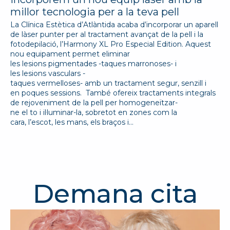
millor tecnologia per a la teva pell
La Clínica Estètica d’Atlàntida acaba d’incorporar un aparell
de làser punter per al tractament avançat de la pell i la
fotodepilació, l’Harmony XL Pro Especial Edition. Aquest
nou equipament permet eliminar
les lesions pigmentades -taques marronoses- i
les lesions vasculars -
taques vermelloses- amb un tractament segur, senzill i
en poques sessions. També ofereix tractaments integrals
de rejoveniment de la pell per homogeneïtzar-
ne el to i il·luminar-la, sobretot en zones com la
cara, l’escot, les mans, els braços i…
Demana cita