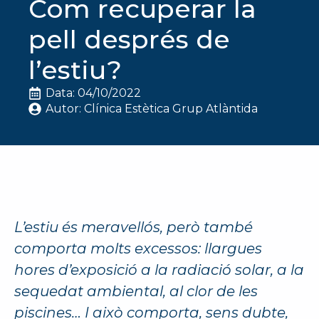
Com recuperar la
pell després de
l’estiu?
Data: 
04/10/2022
Autor: 
Clínica Estètica Grup Atlàntida
L’estiu és meravellós, però també
comporta molts excessos: llargues
hores d’exposició a la radiació solar, a la
sequedat ambiental, al clor de les
piscines… I això comporta, sens dubte,