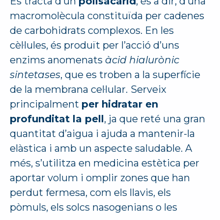
Es tracta d’un
polisacàrid
; és a dir, d’una
macromolècula constituïda per cadenes
de carbohidrats complexos. En les
cèl·lules, és produït per l’acció d’uns
enzims anomenats
àcid hialurònic
sintetases
, que es troben a la superfície
de la membrana cel·lular.
Serveix
principalment
per hidratar en
profunditat la pell
, ja que reté una gran
quantitat d’aigua i ajuda a mantenir-la
elàstica i amb un aspecte saludable. A
més, s’utilitza en medicina estètica per
aportar volum i omplir zones que han
perdut fermesa, com els llavis, els
pòmuls, els solcs nasogenians o les