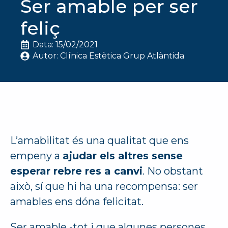
Ser amable per ser
feliç
Data: 
15/02/2021
Autor: 
Clínica Estètica Grup Atlàntida
L’amabilitat és una qualitat que ens
empeny a
ajudar els altres sense
esperar rebre res a canvi
. No obstant
això, sí que hi ha una recompensa: ser
amables ens dóna felicitat.
Ser amable -tot i que algunes persones