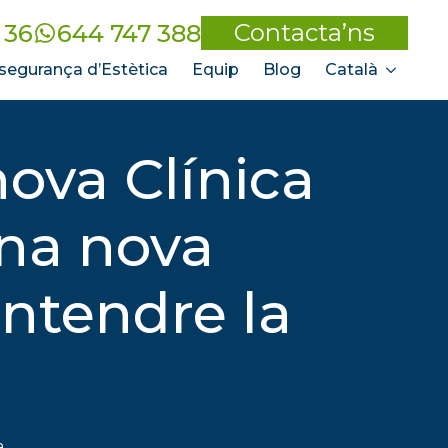
Contacta’ns
 36
644 747 388
segurança d’Estètica
Equip
Blog
Català
ova Clínica
una nova
ntendre la
a