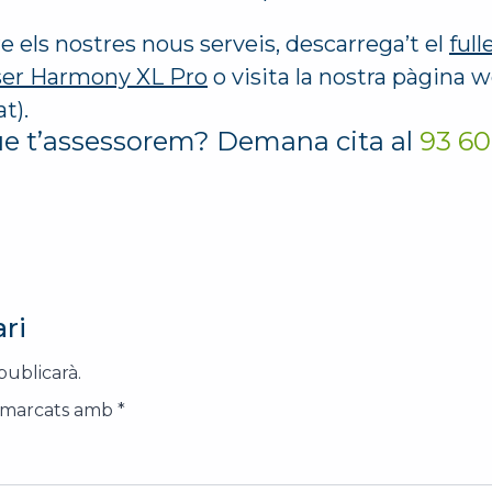
e els nostres nous serveis, descarrega’t el
full
làser Harmony XL Pro
o visita la nostra pàgina w
t).
ue t’assessorem? Demana cita al
93 60
ri
publicarà.
n marcats amb
*