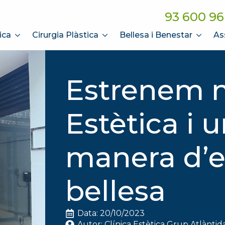
93 600 96
ica
Cirurgia Plàstica
Bellesa i Benestar
As
Estrenem n
Estètica i 
manera d’e
bellesa
Data: 
20/10/2023
Autor: 
Clínica Estètica Grup Atlàntid