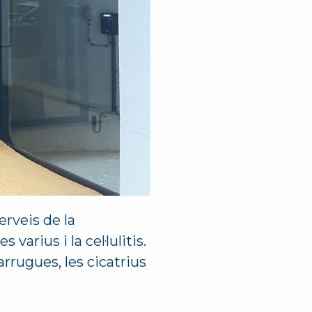
erveis de la
arius i la cel·lulitis.
arrugues, les cicatrius