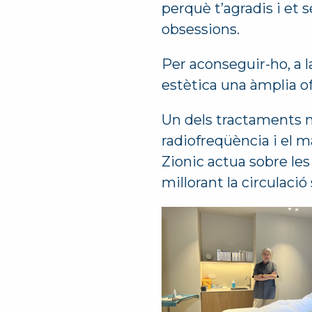
perquè t’agradis i et 
obsessions.
Per aconseguir-ho, a l
estètica una àmplia of
Un dels tractaments m
radiofreqüència i el mas
Zionic actua sobre les
millorant la circulació 