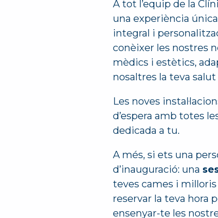
A tot l’equip de la Clí
una experiència única
integral i personalit
conèixer les nostres n
mèdics i estètics, ada
nosaltres la teva salu
Les noves instal·lacio
d’espera amb totes le
dedicada a tu.
A més, si ets una per
d’inauguració: una
se
teves cames i milloris 
reservar la teva hora 
ensenyar-te les nostre