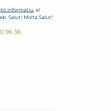
etó informatiu
, el
eb. Salut! Molta Salut!
0 96 36