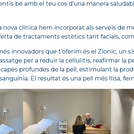
sentis bé amb el teu cos d’una manera saludabl
a nova clínica hem incorporat als serveis de me
erta de tractaments estètics tant facials, com
és innovadors que t’oferim és el Zionic, un 
satge per a reduir la cel·lulitis, reafirmar la pe
 capes profundes de la pell, estimulant la produ
sanguínia. El resultat és una pell més llisa, fer