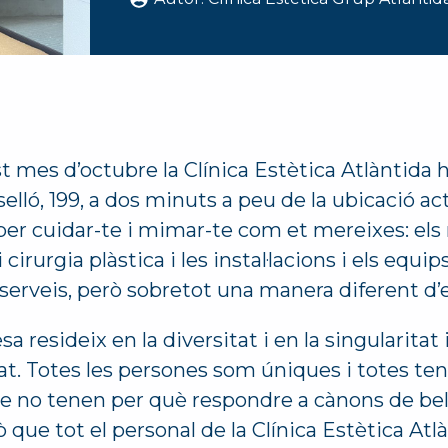
 mes d’octubre la Clínica Estètica Atlàntida ha
sselló, 199, a dos minuts a peu de la ubicació act
per cuidar-te i mimar-te com et mereixes: els 
cirurgia plàstica i les instal·lacions i els eq
serveis, però sobretot una manera diferent d’e
esa resideix en la diversitat i en la singularitat
tat. Totes les persones som úniques i totes te
e no tenen per què respondre a cànons de bell
ò que tot el personal de la Clínica Estètica At