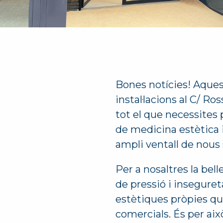
Bones notícies! Aquest
instal·lacions al C/ Ro
tot el que necessites 
de medicina estètica i 
ampli ventall de nous 
Per a nosaltres la bell
de pressió i insegure
estètiques pròpies qu
comercials. És per aix