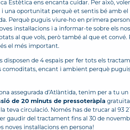
nica Estètica ens encanta cuidar. Per això, vole
 i una oportunitat perquè et sentis bé amb el
zada. Perquè puguis viure-ho en primera perso
oves instal·lacions i a informar-te sobre els n
ptats al que vols, però també al que et convé.
t és el més important.
ns disposen de 4 espais per fer tots els tractam
s comoditats, encant i ambient perquè puguis
sona assegurada d’Atlàntida, tenim per a tu un
ssió de 20 minuts de pressoteràpia
gratuïta
la teva circulació. Només has de trucar al 93 21
per gaudir del tractament fins al 30 de novemb
s noves instal·lacions en persona!