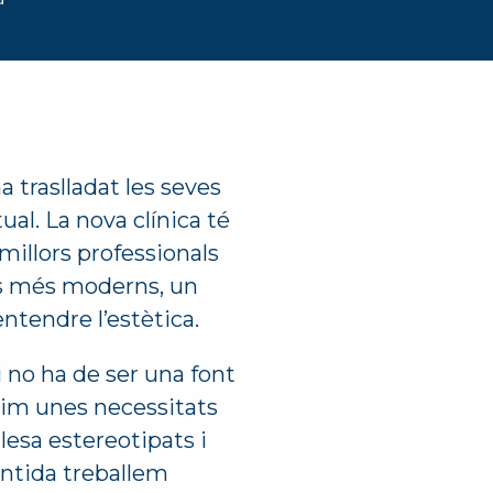
 traslladat les seves
ual. La nova clínica té
millors professionals
uips més moderns, un
ntendre l’estètica.
 i no ha de ser una font
nim unes necessitats
esa estereotipats i
làntida treballem