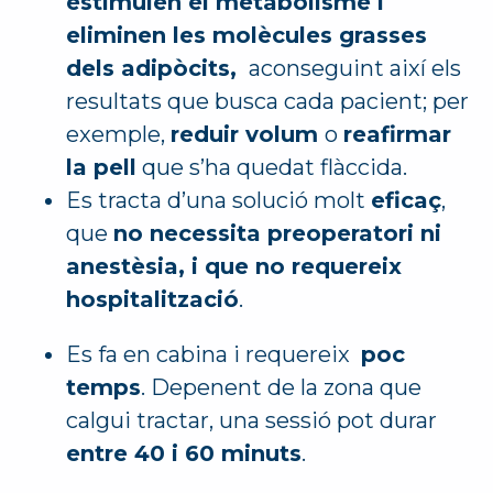
estimulen el metabolisme i
eliminen les molècules grasses
dels adipòcits,
aconseguint així els
resultats que busca cada pacient; per
exemple,
reduir volum
o
reafirmar
la pell
que s’ha quedat flàccida.
Es tracta d’una solució molt
eficaç
,
que
no necessita preoperatori ni
anestèsia, i que no requereix
hospitalització
.
Es fa en cabina i requereix
poc
temps
. Depenent de la zona que
calgui tractar, una sessió pot durar
entre 40 i 60 minuts
.