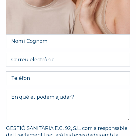
Nom
i
Cognom
*
Email
Telèfon
Message
*
GESTIÓ SANITÀRIA E.G. 92, S.L. com a responsable
del tractament tractarà les teves dades amb la