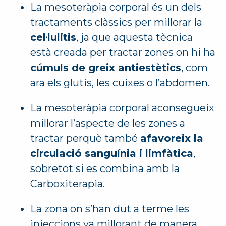
La mesoteràpia corporal és un dels
tractaments clàssics per millorar la
cel·lulitis
, ja que aquesta tècnica
està creada per tractar zones on hi ha
cúmuls de greix antiestètics
, com
ara els glutis, les cuixes o l’abdomen.
La mesoteràpia corporal aconsegueix
millorar l’aspecte de les zones a
tractar perquè també
afavoreix la
circulació sanguínia i limfàtica
,
sobretot si es combina amb la
Carboxiterapia.
La zona on s’han dut a terme les
injeccions va millorant de manera